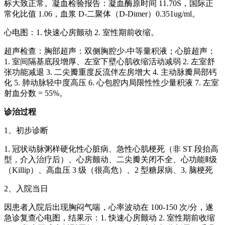
标大致正常。凝血检验报告：凝血酶原时间 11.70S，国际正
常化比值 1.06，血浆 D-二聚体（D-Dimer）0.351ug/ml。
心电图：1. 快速心房颤动 2. 室性期前收缩。
超声检查：胸部超声：双侧胸腔少-中等量积液；心脏超声：
1. 室间隔基底段增厚、左室下壁心肌收缩活动减弱 2. 左室舒
张功能减退 3. 二尖瓣重度反流伴左房增大 4. 主动脉瓣局部钙
化 5. 肺动脉轻中度高压 6. 心包腔内局限性性少量积液 7. 左室
射血分数 = 55%。
诊治过程
1、初步诊断
1. 冠状动脉粥样硬化性心脏病、急性心肌梗死（非 ST 段抬高
型，介入治疗后）、心房颤动、二尖瓣关闭不全、心功能Ⅱ级
（Killip）、高血压 3 级（很高危）、2 型糖尿病、3. 脑梗死
2、入院当日
因患者入院后出现胸闷气喘，心率波动在 100-150 次/分，遂
急诊复查心电图，结果示：1. 快速心房颤动 2. 室性期前收缩