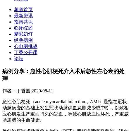
频道首页
最新资讯
指南共识
临床综述
精彩幻灯
经典病例
心电图挑战
丁香公开课
论坛
病例分享：急性心肌梗死介入术后急性左心衰的处
理
作者：丁香园
2020-08-11
急性心肌梗死（acute myocardial infarction，AMI）是指在冠状
动脉病变的基础上发生冠状动脉供血急剧减少或中断，以致相
应心肌发生严重而持久的缺血，导致心肌缺血性坏死，严重威
胁患者的生命健康。
虽然经皮冠状动脉介入治疗（PCT）能够快速恢复血流，纠正