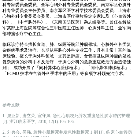
科专家委员会委员、全军心胸外科专业委员会委员、南京军区心胸外
科专业委员会主任委员、南京军区医学科学技术委员会委员、上海市
心胸外科专业委员会委员、上海市医疗事故鉴定专家以及《心血管外
科》、《中华胸外科》、《东南国防医药》杂志编委等。曾任在解放
军某部上海医院等综合性三甲医院主任医师，心胸外科主任，全军胸
部肿瘤诊疗中心主任。
临床诊疗特长擅长食道、肺、纵隔等胸部肿瘤领域、心脏外科各类复
杂疾病手术及治疗。长期从事胸心外科专业工作，具有非常丰富的临
床经验。擅长于胸外科领域，尤其是肺癌、食管癌及纵隔肿瘤的疑难
复杂病例的外科手术及治疗；于胸心外科的危急重症救治方面造诣独
到； 成功开展了「同种异体心脏移植术」、「同种异体肺移植术」、
「ECMO 技术在气管外科手术中的应用」等多项学科领先治疗术。
参考文献
1. 屈亚新, 唐立荣, 宣守凤. 急性心肌梗死并发重度急性肺水肿的护理
[J]. 浙江临床医学, 2010, 12(1):105-106.
2. 刘兴会, 吴强. 急性心肌梗死并发急性脑梗死 1 例 [J]. 临床心血管病