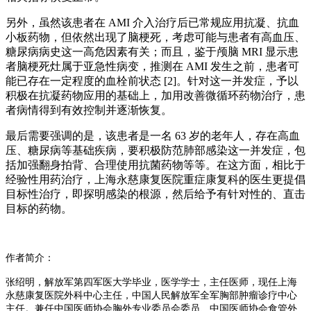
另外，虽然该患者在 AMI 介入治疗后已常规应用抗凝、抗血
小板药物，但依然出现了脑梗死，考虑可能与患者有高血压、
糖尿病病史这一高危因素有关；而且，鉴于颅脑 MRI 显示患
者脑梗死灶属于亚急性病变，推测在 AMI 发生之前，患者可
能已存在一定程度的血栓前状态 [2]。针对这一并发症，予以
积极在抗凝药物应用的基础上，加用改善微循环药物治疗，患
者病情得到有效控制并逐渐恢复。
最后需要强调的是，该患者是一名 63 岁的老年人，存在高血
压、糖尿病等基础疾病，要积极防范肺部感染这一并发症，包
括加强翻身拍背、合理使用抗菌药物等等。在这方面，相比于
经验性用药治疗，上海永慈康复医院重症康复科的医生更提倡
目标性治疗，即探明感染的根源，然后给予有针对性的、直击
目标的药物。
作者简介：
张绍明，解放军第四军医大学毕业，医学学士，主任医师，现任上海
永慈康复医院外科中心主任，中国人民解放军全军胸部肿瘤诊疗中心
主任。兼任中国医师协会胸外专业委员会委员、中国医师协会食管外