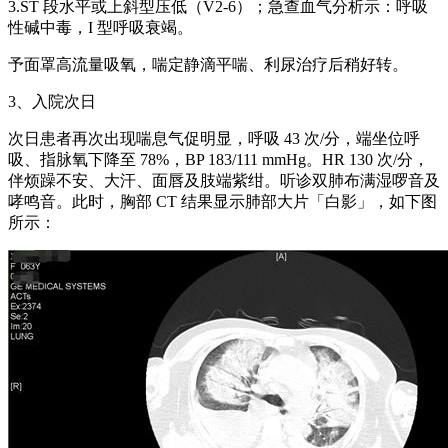
3.ST 段水平或上斜型压低（V2-6）；急查血气分析示：呼吸
性碱中毒，I 型呼吸衰竭。
予面罩高流量吸氧，喘定静滴平喘、利尿治疗后稍好转。
3、入院次日
次日患者再次出现喘息气促明显，呼吸 43 次/分，端坐位呼
吸、指脉氧下降至 78%，BP 183/111 mmHg。HR 130 次/分，
伴烦躁不安、大汗、面唇及肢端紫绀。听诊双肺布满湿啰音及
哮鸣音。此时，胸部 CT 结果显示肺部大片「白影」，如下图
所示：