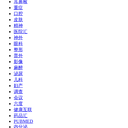
耳鼻喉
重症
口腔
皮肤
精神
医院汇
神外
眼科
整形
普外
影像
麻醉
泌尿
儿科
妇产
调查
会议
六度
健康互联
药品汇
PUBMED
内分泌