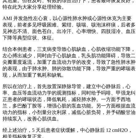
其危重。但在及时、有效的综合治疗下，患者最终恢复良好，
特在此为大家分享处理经验。
AMI 并发急性左心衰，以心源性肺水肿或心源性休克为主要
表现，前者多见呼吸困难、紫绀、咳喘、咳泡沫样痰，后者多
见神志不清、面色苍白、出冷汗、心率增快、四肢湿冷、血压
下降等典型症状、体征。
结合本例患者，三支病变导致心肌缺血，心肌收缩功能下降，
左心搏出减少，同时由于心肌缺血，乳头肌功能障碍，导致二
尖瓣重度返流，加重了血流动力学的改变，导致了急性肺水肿
的表现，由于肺水肿、肺的弥散功能下降，导致严重的哮喘表
现，从而加重了氧耗和缺氧。
所以在治疗上，首先放置深静脉导管，建立中心静脉后，心
率、血压等血流动力学的观测指标，同时给予吗啡、甲强龙纠
正患者的哮喘状态，降低氧耗，减轻肺水肿。一方面予西地
兰，多巴酚丁胺等，增强心脏的泵血功能。另一方面根据血流
动力的指标，小剂量分次利尿，减低心脏负荷，并予硝酸甘油
持续泵入，改善心肌供血。
经上述治疗，5 天后患者症状缓解，中心静脉后 12 cmH2O，
相关指标恢复正常。