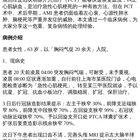
心肌缺血，是治疗急性心肌梗死的一种有效方法。但在 PCT
术中、术后早期，AMI 患者仍面临着左心衰、心源性肺水
肿、脑梗死等严重并发症的威胁。本文通过一个临床病例，为
大家分享这一危重、复杂病情的处理经验。
病例介绍
患者女性，63 岁，以「胸闷气促 20 余天」入院。
1、现病史
患者 20 天前凌晨 04:00 突发胸闷气喘，可耐受，未予重视。
凌晨 08:00 症状逐渐加重，自行前往上海市某医院门诊，心电
图检查诊断为「急性心肌梗死」。转至某三甲医院就诊，予以
抗凝、扩冠、抗血小板治疗、调脂稳斑、扩冠、保肝治疗。
3 日后行冠脉造影结果提示：左主干狭窄 30%，前降支近端狭
窄 80%，前降支中段狭窄 70%，左回旋支狭窄 99%，右冠状
动脉近端狭窄 70%。予以回旋支开口处 PTCA 球囊扩张术，
扩张后复查造影示残余狭窄 70%。
次日下午患者出现口齿不清，完善头颅 MRI 提示左大脑半球