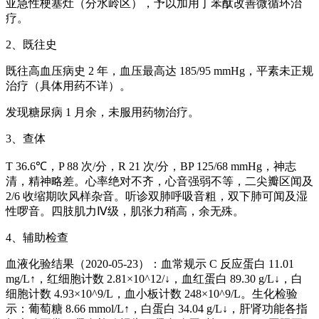
亚急性梗塞灶（分水岭区），予以加用丁苯酞改善微循环治
疗。
2、既往史
既往高血压病史 2 年，血压最高达 185/95 mmHg，平素未正规
治疗（具体用药不详）。
发现糖尿病 1 月余，未服用药物治疗。
3、查体
T 36.6℃，P 88 次/分，R 21 次/分，BP 125/68 mmHg，神志
清，精神略差。心率绝对不齐，心音强弱不等，二尖瓣区闻及
2/6 收缩期吹风样杂音。听诊双肺呼吸音粗，双下肺可闻及湿
性啰音。四肢肌力Ⅳ级，肌张力稍高，余无殊。
4、辅助检查
血液化验结果（2020-05-23）：血常规示 C 反应蛋白 11.01
mg/L↑，红细胞计数 2.81×10^12/↓，血红蛋白 89.30 g/L↓，白
细胞计数 4.93×10^9/L，血小板计数 248×10^9/L。生化检验
示：葡萄糖 8.66 mmol/L↑，白蛋白 34.04 g/L↓，肝肾功能各指