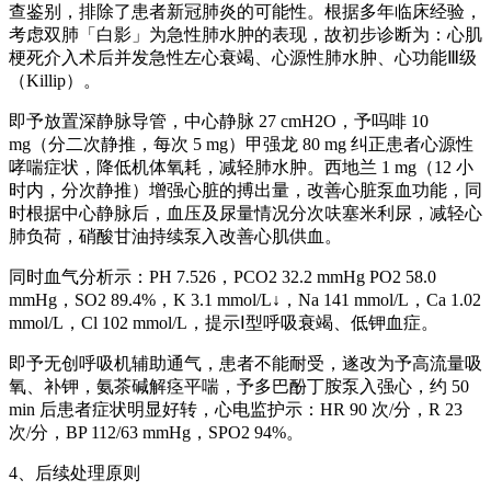
查鉴别，排除了患者新冠肺炎的可能性。根据多年临床经验，
考虑双肺「白影」为急性肺水肿的表现，故初步诊断为：心肌
梗死介入术后并发急性左心衰竭、心源性肺水肿、心功能Ⅲ级
（Killip）。
即予放置深静脉导管，中心静脉 27 cmH2O，予吗啡 10
mg（分二次静推，每次 5 mg）甲强龙 80 mg 纠正患者心源性
哮喘症状，降低机体氧耗，减轻肺水肿。西地兰 1 mg（12 小
时内，分次静推）增强心脏的搏出量，改善心脏泵血功能，同
时根据中心静脉后，血压及尿量情况分次呋塞米利尿，减轻心
肺负荷，硝酸甘油持续泵入改善心肌供血。
同时血气分析示：PH 7.526，PCO2 32.2 mmHg PO2 58.0
mmHg，SO2 89.4%，K 3.1 mmol/L↓，Na 141 mmol/L，Ca 1.02
mmol/L，Cl 102 mmol/L，提示Ⅰ型呼吸衰竭、低钾血症。
即予无创呼吸机辅助通气，患者不能耐受，遂改为予高流量吸
氧、补钾，氨茶碱解痉平喘，予多巴酚丁胺泵入强心，约 50
min 后患者症状明显好转，心电监护示：HR 90 次/分，R 23
次/分，BP 112/63 mmHg，SPO2 94%。
4、后续处理原则