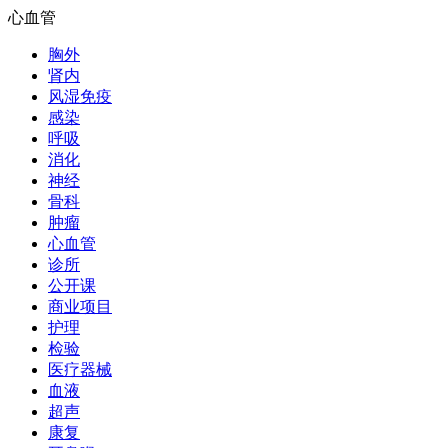
心血管
胸外
肾内
风湿免疫
感染
呼吸
消化
神经
骨科
肿瘤
心血管
诊所
公开课
商业项目
护理
检验
医疗器械
血液
超声
康复