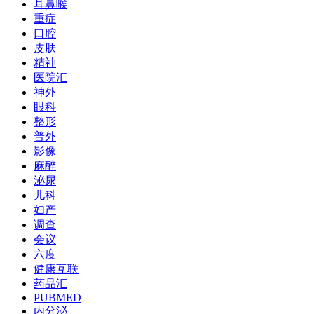
耳鼻喉
重症
口腔
皮肤
精神
医院汇
神外
眼科
整形
普外
影像
麻醉
泌尿
儿科
妇产
调查
会议
六度
健康互联
药品汇
PUBMED
内分泌