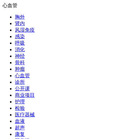
心血管
胸外
肾内
风湿免疫
感染
呼吸
消化
神经
骨科
肿瘤
心血管
诊所
公开课
商业项目
护理
检验
医疗器械
血液
超声
康复