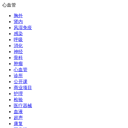
心血管
胸外
肾内
风湿免疫
感染
呼吸
消化
神经
骨科
肿瘤
心血管
诊所
公开课
商业项目
护理
检验
医疗器械
血液
超声
康复