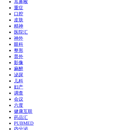
耳鼻喉
重症
口腔
皮肤
精神
医院汇
神外
眼科
整形
普外
影像
麻醉
泌尿
儿科
妇产
调查
会议
六度
健康互联
药品汇
PUBMED
内分泌