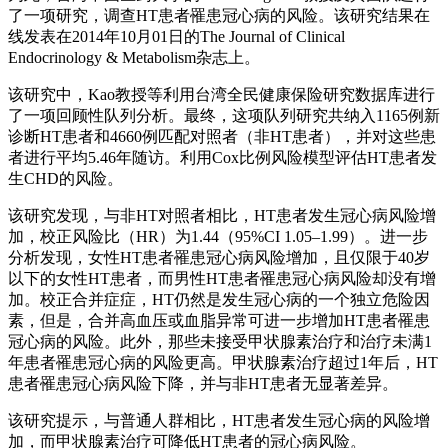
了一项研究，调查HT患者罹患冠心病的风险。该研究结果在
线发表在2014年10月01日的The Journal of Clinical
Endocrinology & Metabolism杂志上。
该研究中，Kao教授等利用台湾全民健康保险研究数据库进行
了一项回顾性队列分析。最终，这项队列研究共纳入1165例新
诊断HT患者和4660例匹配对照者（非HT患者），并对这些患
者进行平均5.46年随访。利用Cox比例风险模型评估HT患者发
生CHD的风险。
该研究发现，与非HT对照者相比，HT患者发生冠心病风险增
加，校正风险比（HR）为1.44（95%CI 1.05–1.99）。进一步
分析发现，女性HT患者罹患冠心病风险增加，且仅限于40岁
以下的女性HT患者，而男性HT患者罹患冠心病风险却没有增
加。校正合并症症，HT仍然是发生冠心病的一个独立危险因
素，但是，合并高血压或血脂异常可进一步增加HT患者罹患
冠心病的风险。此外，那些未接受甲状腺素治疗和治疗未满1
年患者罹患冠心病的风险更高。甲状腺素治疗超过1年后，HT
患者罹患冠心病风险下降，并与非HT患者无显著差异。
该研究提示，与普通人群相比，HT患者发生冠心病的风险增
加，而甲状腺素治疗可降低HT患者的冠心病风险。